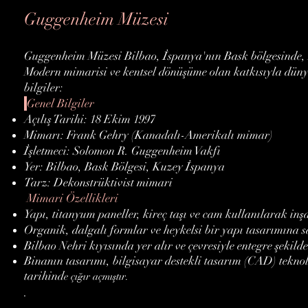
Guggenheim Müzesi
Guggenheim Müzesi Bilbao, İspanya'nın Bask bölgesinde, B
Modern mimarisi ve kentsel dönüşüme olan katkısıyla düny
bilgiler:
Genel Bilgiler
Açılış Tarihi: 18 Ekim 1997
Mimarı: Frank Gehry (Kanadalı-Amerikalı mimar)
İşletmeci: Solomon R. Guggenheim Vakfı
Yer: Bilbao, Bask Bölgesi, Kuzey İspanya
Tarz: Dekonstrüktivist mimari
Mimari Özellikleri
Yapı, titanyum paneller, kireç taşı ve cam kullanılarak inşa
Organik, dalgalı formlar ve heykelsi bir yapı tasarımına sa
Bilbao Nehri kıyısında yer alır ve çevresiyle entegre şekild
Binanın tasarımı, bilgisayar destekli tasarım (CAD) tekno
tarihind
e çığır açmıştır.
.