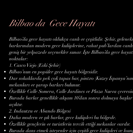
Bilbao da Gece Hayatı
Bilbao’da gece hayatı oldukça canlı ve çeşitlidir. Şehir, gelene
barlarından modern gece kulüplerine, rahat pub’lardan canl
geniş bir yelpazede seçenekler sunar. İşte Bilbao’da gece haya
noktalar:
1. Casco Viejo (Eski Şehir)
Bilbao’nun en popüler gece hayatı bölgesidir.
Dar sokaklarda pek çok tapas bar, pintxo (Kuzey İspanya’nın 
mekanları ve şarap barları bulunur.
Özellikle Calle Somera, Calle Jardines ve Plaza Nueva çevresi
Burada barlar genellikle akşam 10’dan sonra dolmaya başlar 
açıktır.
2. Indautxu ve Abando Bölgesi
Daha modern ve şık barlar, gece kulüpleri bu bölgede.
Özellikle gençlerin ve turistlerin tercih ettiği mekanlar vardır.
Burada dans etmek isteyenler için çeşitli gece kulüpleri ve lou