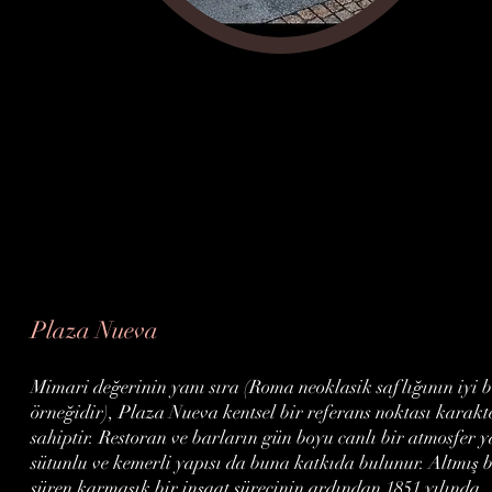
Plaza Nueva
Mimari değerinin yanı sıra (Roma neoklasik saflığının iyi b
örneğidir), Plaza Nueva kentsel bir referans noktası karakt
sahiptir. Restoran ve barların gün boyu canlı bir atmosfer y
sütunlu ve kemerli yapısı da buna katkıda bulunur. Altmış b
süren karmaşık bir inşaat sürecinin ardından 1851 yılında