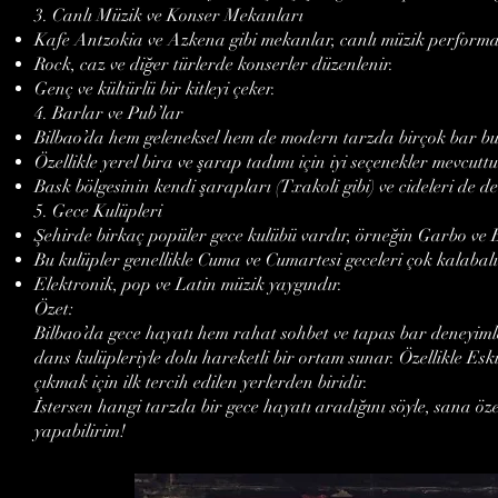
3. Canlı Müzik ve Konser Mekanları
Kafe Antzokia ve Azkena gibi mekanlar, canlı müzik performa
Rock, caz ve diğer türlerde konserler düzenlenir.
Genç ve kültürlü bir kitleyi çeker.
4. Barlar ve Pub’lar
Bilbao’da hem geleneksel hem de modern tarzda birçok bar bu
Özellikle yerel bira ve şarap tadımı için iyi seçenekler mevcuttu
Bask bölgesinin kendi şarapları (Txakoli gibi) ve cideleri de de
5. Gece Kulüpleri
Şehirde birkaç popüler gece kulübü vardır, örneğin Garbo ve
Bu kulüpler genellikle Cuma ve Cumartesi geceleri çok kalabalık
Elektronik, pop ve Latin müzik yaygındır.
Özet:
Bilbao’da gece hayatı hem rahat sohbet ve tapas bar deneyiml
dans kulüpleriyle dolu hareketli bir ortam sunar. Özellikle Eski
çıkmak için ilk tercih edilen yerlerden biridir.
İstersen hangi tarzda bir gece hayatı aradığını söyle, sana öz
yapabilirim!