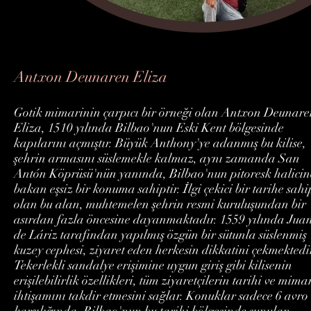
Antxon Deunaren Eliza
Gotik mimarinin çarpıcı bir örneği olan Antxon Deunar
Eliza, 1510 yılında Bilbao'nun Eski Kent bölgesinde
kapılarını açmıştır. Büyük Anthony'ye adanmış bu kilise,
şehrin armasını süslemekle kalmaz, aynı zamanda San
Antón Köprüsü'nün yanında, Bilbao'nun pitoresk halicin
bakan eşsiz bir konuma sahiptir. İlgi çekici bir tarihe sahi
olan bu alan, muhtemelen şehrin resmi kuruluşundan bir
asırdan fazla öncesine dayanmaktadır. 1559 yılında Jua
de Láriz tarafından yapılmış özgün bir sütunla süslenmiş
kuzey cephesi, ziyaret eden herkesin dikkatini çekmektedi
Tekerlekli sandalye erişimine uygun giriş gibi kilisenin
erişilebilirlik özellikleri, tüm ziyaretçilerin tarihi ve mima
ihtişamını takdir etmesini sağlar. Konuklar sadece 6 avro
karşılığında, Bilbao'nun bu tarihi bölgesinde sunulan