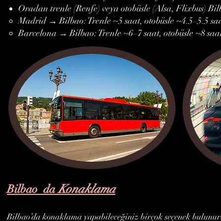
Oradan trenle (Renfe) veya otobüsle (Alsa, Flixbus) Bil
Madrid → Bilbao: Trenle ~5 saat, otobüsle ~4.5–5.5 saa
Barcelona → Bilbao: Trenle ~6–7 saat, otobüsle ~8 saa
Konaklama
Bilbao da
Bilbao’da konaklama yapabileceğiniz birçok seçenek bulunur;