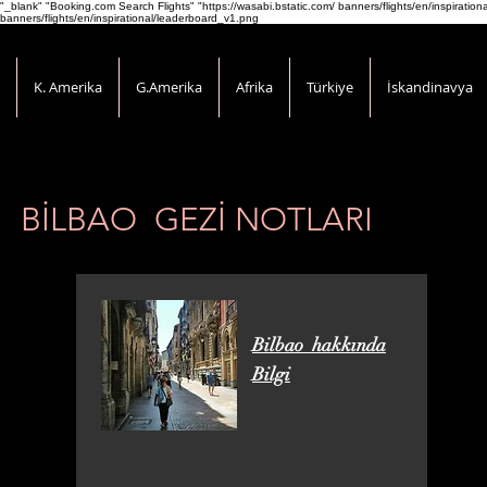
"_blank" "Booking.com Search Flights" "https://wasabi.bstatic.com/ banners/flights/en/inspirati
banners/flights/en/inspirational/leaderboard_v1.png
K. Amerika
G.Amerika
Afrika
Türkiye
İskandinavya
BİLBAO GEZİ NOTLARI
Bilbao hakkında
Bilgi