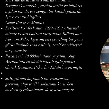
Mercado de la Ribera olarak da bilinen,
Basque Country’de yer alan tarihi ve kültürel
açıdan son derece zengin bir kapalı pazardır.
İşte ayrıntılı bilgileri:
Genel Bakış ve Mimari
Erriberako Merkatua, 1929–1930 yıllarında
mimar Pedro Ispizua tarafından Bilbao’nun
Nervión Nehri kıyısına ters çevrilmiş bir gemi
görünümünde inşa edilmiş, zarif ve etkileyici
bir pazardır
Pazaryeri, 10.000 m² alana yayılmış olup
Avrupa'nın en büyük kapalı gıda pazarı
olarak Guinness Rekorlar Kitabı’na girmiştir
2010 yılında kapsamlı bir restorasyon
geçirmiş olup tarihi dokusunu korurken
modern gereksinimlere de uyarlanmıştır