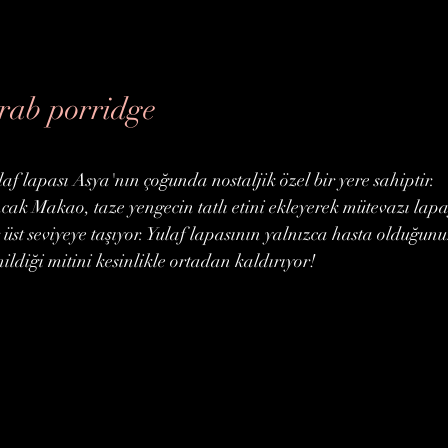
rab porridge
laf lapası Asya'nın çoğunda nostaljik özel bir yere sahiptir.
cak Makao, taze yengecin tatlı etini ekleyerek mütevazı lapa
r üst seviyeye taşıyor. Yulaf lapasının yalnızca hasta olduğun
nildiği mitini kesinlikle ortadan kaldırıyor!