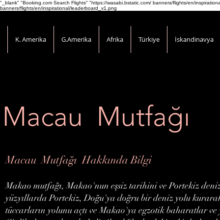
"_blank" "Booking.com Search Flights" "https://wasabi.bstatic.com/ banners/flights/en/inspirati
banners/flights/en/inspirational/leaderboard_v1.png
K. Amerika
G.Amerika
Afrika
Türkiye
İskandinavya
Macau Mutfağı
Macau Mutfağı Hakkında Bilgi
Makao mutfağı, Makao'nun eşsiz tarihini ve Portekiz deniz 
yüzyıllarda Portekiz, Doğu'ya doğru bir deniz yolu kurara
tüccarların yolunu açtı ve Makao'ya egzotik baharatlar ve y