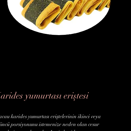
arides yumurtası eriştesi
cau karides yumurtası eriştelerinin ikinci veya
üncü porsiyonunu istemenize neden olan cesur