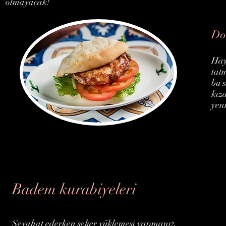
olmayacak!
Dom
Hay
tat
bu 
kız
yenm
Badem kurabiyeleri
Seyahat ederken şeker yüklemesi yapmanız