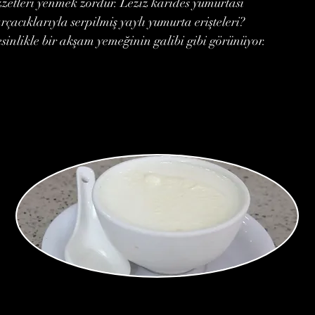
zzetleri yenmek zordur. Leziz karides yumurtası
rçacıklarıyla serpilmiş yaylı yumurta erişteleri?
sinlikle bir akşam yemeğinin galibi gibi görünüyor.