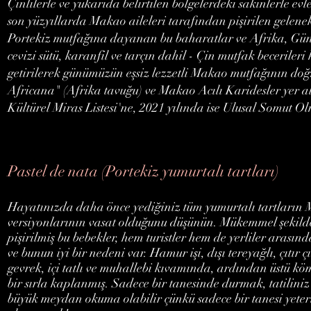
Çinlilerle ve yukarıda belirtilen bölgelerdeki sakinlerle evl
son yüzyıllarda Makao aileleri tarafından pişirilen gelene
Portekiz mutfağına dayanan bu baharatlar ve Afrika, Gün
cevizi sütü, karanfil ve tarçın dahil - Çin mutfak beceriler
getirilerek günümüzün eşsiz lezzetli Makao mutfağının do
Africana" (Afrika tavuğu) ve Makao Acılı Karidesler yer
Kültürel Miras Listesi'ne, 2021 yılında ise Ulusal Somut Ol
Pastel de nata (Portekiz yumurtalı tartları)
Hayatınızda daha önce yediğiniz tüm yumurtalı tartların
versiyonlarının vasat olduğunu düşünün. Mükemmel şekild
pişirilmiş bu bebekler, hem turistler hem de yerliler arasınd
ve bunun iyi bir nedeni var. Hamur işi, dışı tereyağlı, çıtır çı
gevrek, içi tatlı ve muhallebi kıvamında, ardından üstü kö
bir sırla kaplanmış. Sadece bir tanesinde durmak, tatiliniz
büyük meydan okuma olabilir çünkü sadece bir tanesi yeter